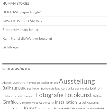
HUMAN STORIES
DER HASE „Lepus funghi“
ABSCHLUSSERKLÄRUNG
Zitat des Monats Januar
Kann Kunst die Welt verbessern?
Lichtbogen
SCHLAGWÖRTER
Ausstellung
Art-In-Progress
Albrecht Dürer
Atelier am Eck
Ballhaus
BBK
Edition
Beethoven
Buchvorstellung
Casa de los tres mundos
Fotokunst
Fotografie
Feldhase
Feuchte Kammern
Gallerie
Grafik
Installation
Israel
Grußworte
Horst Wackerbarth
Kaugummi
Kunst
Kunst mit Wasser
Kunstprojekt