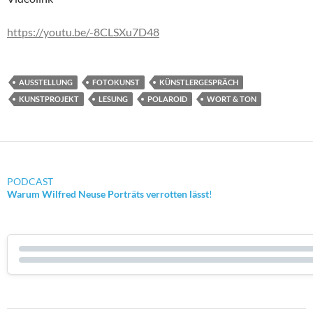
https://youtu.be/-8CLSXu7D48
AUSSTELLUNG
FOTOKUNST
KÜNSTLERGESPRÄCH
KUNSTPROJEKT
LESUNG
POLAROID
WORT & TON
PODCAST
Warum Wilfred Neuse Porträts verrotten lässt
!