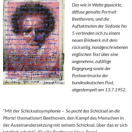
Das wie in Watte gepackte,
diffuse gemalte Portrait
Beethovens, und die
Auftaktnoten der Sinfonie No
5 verbinden sich zu einem
neuen Bildwerk mit dem
rückseitig, handgeschriebenen
englischen Text über eine
angenehme, zufällige
Begegnung sowie der
Postwertmarke der
bundesdeutschen Post,
abgestempelt am 13.7.1952.
“Mit der
Schicksalssymphonie –
So pocht das Schicksal an die
Pforte!
thematisiert Beethoven, den Kampf des Menschen in
der Auseinandersetzung mit seinem Schicksal, über das er sich
letztlich erhebt.“
(Quelle: Beethoven-Haus, Bonn)