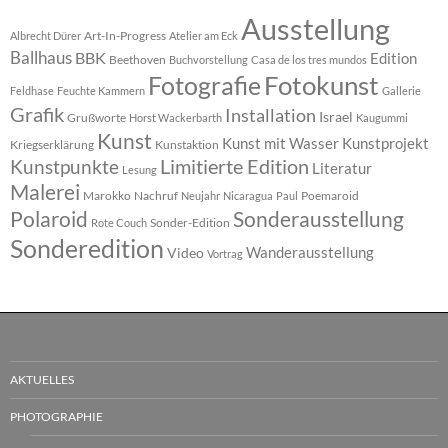
Ausstellung
Art-In-Progress
Albrecht Dürer
Atelier am Eck
Ballhaus
BBK
Edition
Beethoven
Buchvorstellung
Casa de los tres mundos
Fotokunst
Fotografie
Feldhase
Feuchte Kammern
Gallerie
Grafik
Installation
Israel
Grußworte
Horst Wackerbarth
Kaugummi
Kunst
Kunst mit Wasser
Kunstprojekt
Kriegserklärung
Kunstaktion
Limitierte Edition
Kunstpunkte
Literatur
Lesung
Malerei
Marokko
Nachruf
Poemaroid
Neujahr
Nicaragua
Paul
Polaroid
Sonderausstellung
Sonder-Edition
Rote Couch
Sonderedition
Wanderausstellung
Video
Vortrag
AKTUELLES
PHOTOGRAPHIE