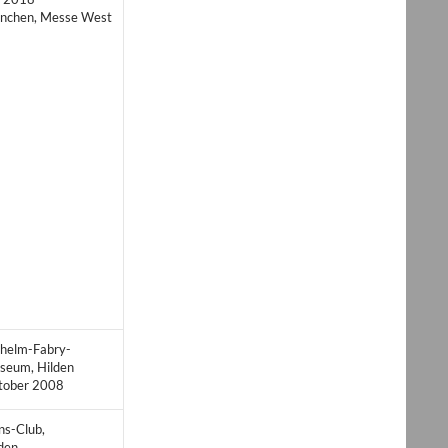
nchen,
Messe West
lhelm-Fabry-
seum, Hilden
tober 2008
ns-Club,
den