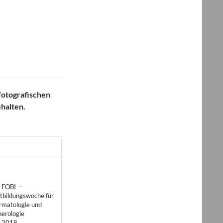
fotografischen
ehalten.
. FOBI –
tbildungswoche für
rmatologie und
erologie
i 2018