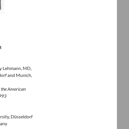
n
cy Lehmann, MD,
orf and Munich,
f the American
1993
sity, Düsseldorf
many