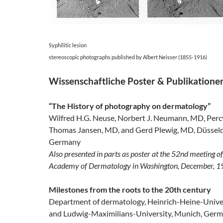
Syphilitic lesion
stereoscopic photographs published by Albert Neisser (1855-1916)
Wissenschaftliche Poster & Publikatione
“The History of photography on dermatology”
Wilfred H.G. Neuse, Norbert J. Neumann, MD, Per
Thomas Jansen, MD, and Gerd Plewig, MD, Düsseld
Germany
Also presented in parts as poster at the 52nd meeting o
Academy of Dermatology in Washington, December, 
Milestones from the roots to the 20th century
Department of dermatology, Heinrich-Heine-Univer
and Ludwig-Maximilians-University, Munich, Ger