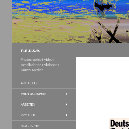
Zum
Inhalt
springen
Suchen
n.e.u.s.e.
Photographie I Video I
Installationen I Aktionen I
Kunst I Medien
AKTUELLES
PHOTOGRAPHIE
ARBEITEN
PROJEKTE
BIOGRAPHIE