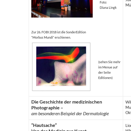
Foto:
Mü
Diana Lingk
Zur 26. FOBI 2018 ist die SonderEdition
“Morbus Mundi” erschienen.
(sehen Sie mehr
im Menue auf
der Seite
Editionen)
Die Geschichte der medizinischen
Wi
Photographie –
Mu
Ok
am besonderen Beispiel der Dermatologie
“Hautsache”
Lio
Von der Medizin zur Kunst
Hil