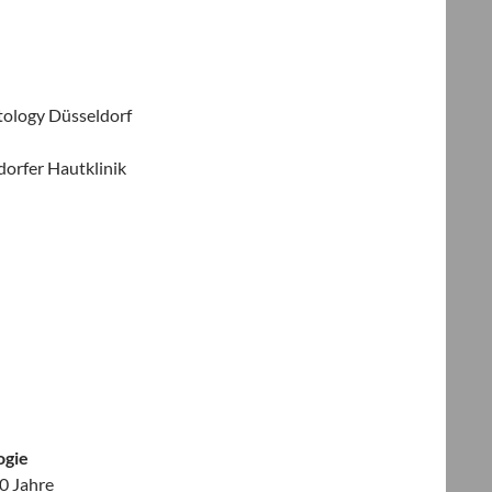
tology Düsseldorf
dorfer Hautklinik
ogie
50 Jahre