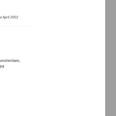
ke April 2002
 Amsterdam,
999