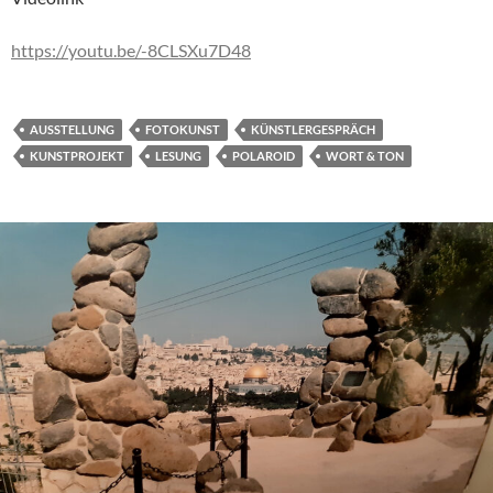
https://youtu.be/-8CLSXu7D48
AUSSTELLUNG
FOTOKUNST
KÜNSTLERGESPRÄCH
KUNSTPROJEKT
LESUNG
POLAROID
WORT & TON