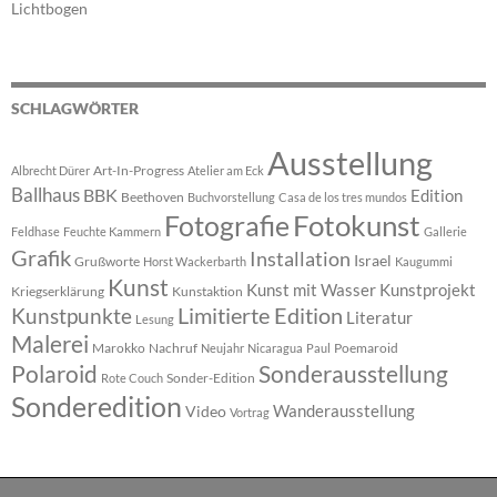
Lichtbogen
SCHLAGWÖRTER
Ausstellung
Art-In-Progress
Albrecht Dürer
Atelier am Eck
Ballhaus
BBK
Edition
Beethoven
Buchvorstellung
Casa de los tres mundos
Fotokunst
Fotografie
Feldhase
Feuchte Kammern
Gallerie
Grafik
Installation
Israel
Grußworte
Horst Wackerbarth
Kaugummi
Kunst
Kunst mit Wasser
Kunstprojekt
Kriegserklärung
Kunstaktion
Limitierte Edition
Kunstpunkte
Literatur
Lesung
Malerei
Marokko
Nachruf
Poemaroid
Neujahr
Nicaragua
Paul
Polaroid
Sonderausstellung
Sonder-Edition
Rote Couch
Sonderedition
Wanderausstellung
Video
Vortrag