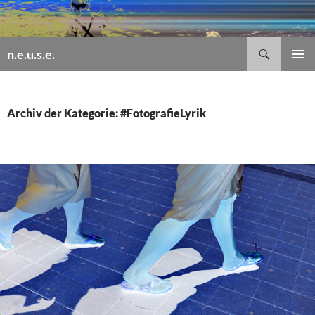
Zum
Inhalt
springen
Suchen
n.e.u.s.e.
PRIMÄR
MENÜ
Archiv der Kategorie: #FotografieLyrik