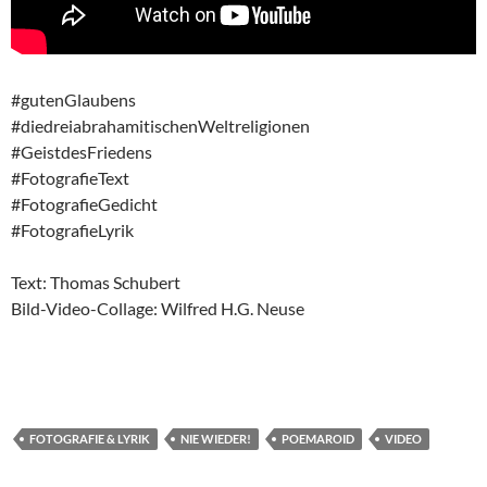
#gutenGlaubens
#diedreiabrahamitischenWeltreligionen
#GeistdesFriedens
#FotografieText
#FotografieGedicht
#FotografieLyrik
Text: Thomas Schubert
Bild-Video-Collage: Wilfred H.G. Neuse
FOTOGRAFIE & LYRIK
NIE WIEDER!
POEMAROID
VIDEO