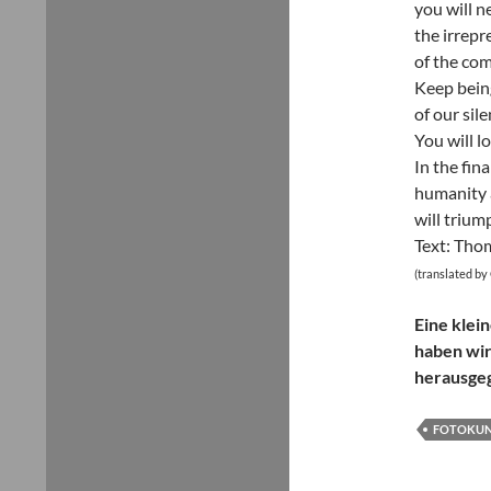
you will ne
the irrepre
of the com
Keep bein
of our sil
You will lo
In the fina
humanity 
will trium
Text: Tho
(translated by
Eine klei
haben wir
herausgeg
FOTOKUN