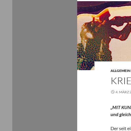
ALLGEMEIN
KRI
4. MÄRZ 
„MIT KUNS
und gleic
Der seit 