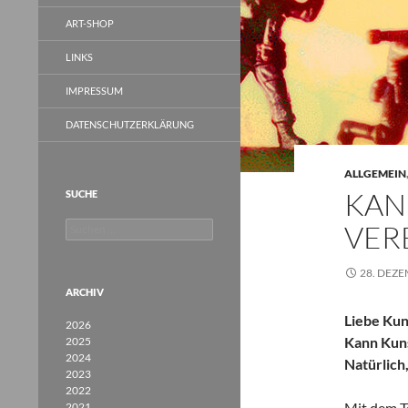
ART-SHOP
LINKS
IMPRESSUM
DATENSCHUTZERKLÄRUNG
ALLGEMEIN
KAN
SUCHE
Suchen
VER
nach:
28. DEZ
ARCHIV
Liebe Kun
2026
Kann Kuns
2025
2024
Natürlich
2023
2022
Mit dem T
2021