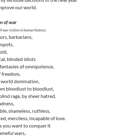
mprove our world.
n of war
ll war victims in human history)
ors, barbarians,
espots,
oid,
l, blinded idiots
fantasies of omnipotence,
f freedom,
f world domination,
m bloodlust to bloodlust,
blind rage, by sheer hatred,
adness,
le, shameless, ruthless,
ed, merciless, incapable of love.
s you want to conquer it
ameful wars,