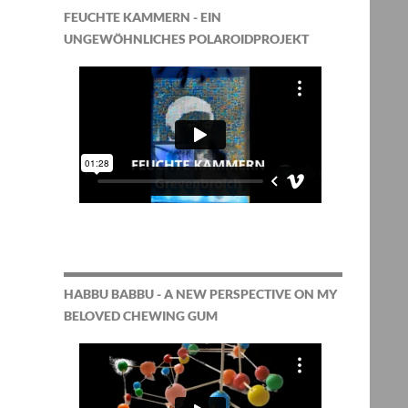
FEUCHTE KAMMERN - EIN
UNGEWÖHNLICHES POLAROIDPROJEKT
HABBU BABBU - A NEW PERSPECTIVE ON MY
BELOVED CHEWING GUM