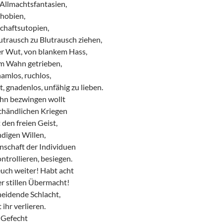
 Allmachtsfantasien,
phobien,
chaftsutopien,
utrausch zu Blutrausch ziehen,
er Wut, von blankem Hass,
m Wahn getrieben,
hamlos, ruchlos,
t, gnadenlos, unfähig zu lieben.
 ihn bezwingen wollt
schändlichen Kriegen
 den freien Geist,
digen Willen,
nschaft der Individuen
ntrollieren, besiegen.
euch weiter! Habt acht
r stillen Übermacht!
heidende Schlacht,
 ihr verlieren.
 Gefecht