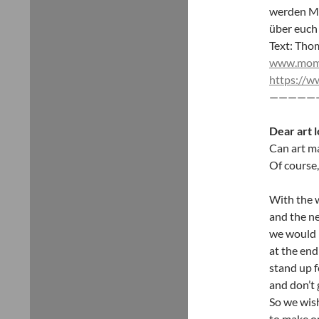
werden Me
über euch
Text: Tho
www.mom
https://
—————
Dear art l
Can art ma
Of course,
With the 
and the n
we would l
at the end
stand up f
and don’t 
So we wis
to make on