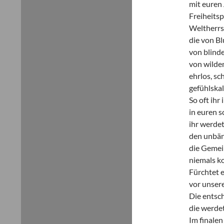
mit euren
Freiheits
Weltherrs
die von Bl
von blind
von wilde
ehrlos, sc
gefühlskal
So oft ihr
in euren 
ihr werdet
den unbän
die Gemei
niemals ko
Fürchtet 
vor unsere
Die entsc
die werdet
Im finalen