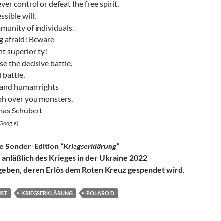
ver control or defeat the free spirit,
ssible will,
munity of individuals.
g afraid! Beware
ent superiority!
se the decisive battle.
l battle,
and human rights
ph over you monsters.
mas Schubert
 Google)
ne Sonder-Edition
“Kriegserklärung”
 anläßlich des Krieges in der Ukraine 2022
eben, deren Erlös dem Roten Kreuz gespendet wird.
ST
KRIEGSERKLÄRUNG
POLAROID