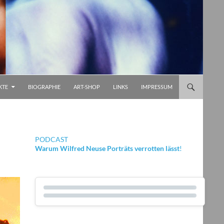
KTE
BIOGRAPHIE
ART-SHOP
LINKS
IMPRESSUM
PODCAST
Warum Wilfred Neuse Porträts verrotten lässt
!