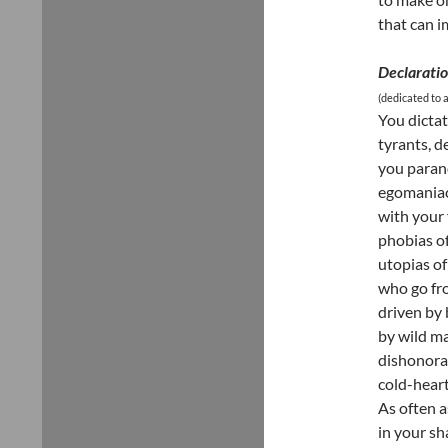
that can i
Declaratio
(dedicated to a
You dictat
tyrants, d
you paran
egomaniaca
with your 
phobias o
utopias o
who go fro
driven by 
by wild m
dishonorab
cold-heart
As often a
in your sh