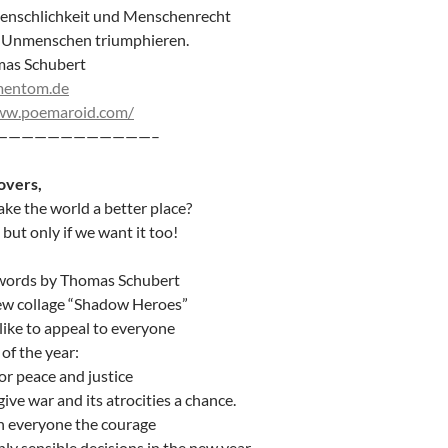
nschlichkeit und Menschenrecht
 Unmenschen triumphieren.
mas Schubert
entom.de
www.poemaroid.com/
————————————–
overs,
ke the world a better place?
 but only if we want it too!
words by Thomas Schubert
ew collage “Shadow Heroes”
ike to appeal to everyone
 of the year:
or peace and justice
give war and its atrocities a chance.
h everyone the courage
ly sensible decisions in the new year