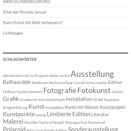
ABSCHLUSSERKLÄRUNG
Zitat des Monats Januar
Kann Kunst die Welt verbessern?
Lichtbogen
SCHLAGWÖRTER
Ausstellung
Art-In-Progress
Albrecht Dürer
Atelier am Eck
Ballhaus
BBK
Edition
Beethoven
Buchvorstellung
Casa de los tres mundos
Fotokunst
Fotografie
Feldhase
Feuchte Kammern
Gallerie
Grafik
Installation
Israel
Grußworte
Horst Wackerbarth
Kaugummi
Kunst
Kunst mit Wasser
Kunstprojekt
Kriegserklärung
Kunstaktion
Limitierte Edition
Kunstpunkte
Literatur
Lesung
Malerei
Marokko
Nachruf
Poemaroid
Neujahr
Nicaragua
Paul
Polaroid
Sonderausstellung
Sonder-Edition
Rote Couch