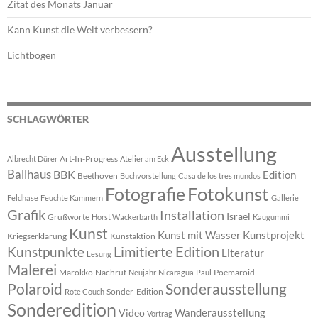
Zitat des Monats Januar
Kann Kunst die Welt verbessern?
Lichtbogen
SCHLAGWÖRTER
Ausstellung
Art-In-Progress
Albrecht Dürer
Atelier am Eck
Ballhaus
BBK
Edition
Beethoven
Buchvorstellung
Casa de los tres mundos
Fotokunst
Fotografie
Feldhase
Feuchte Kammern
Gallerie
Grafik
Installation
Israel
Grußworte
Horst Wackerbarth
Kaugummi
Kunst
Kunst mit Wasser
Kunstprojekt
Kriegserklärung
Kunstaktion
Limitierte Edition
Kunstpunkte
Literatur
Lesung
Malerei
Marokko
Nachruf
Poemaroid
Neujahr
Nicaragua
Paul
Polaroid
Sonderausstellung
Sonder-Edition
Rote Couch
Sonderedition
Wanderausstellung
Video
Vortrag