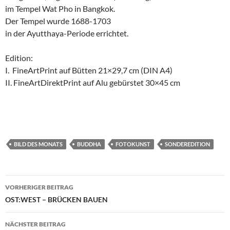
im Tempel Wat Pho in Bangkok.
Der Tempel wurde 1688-1703
in der Ayutthaya-Periode errichtet.
Edition:
I. FineArtPrint auf Bütten 21×29,7 cm (DIN A4)
II. FineArtDirektPrint auf Alu gebürstet 30×45 cm
BILD DES MONATS
BUDDHA
FOTOKUNST
SONDEREDITION
Beitragsnavigation
VORHERIGER BEITRAG
OST:WEST – BRÜCKEN BAUEN
NÄCHSTER BEITRAG