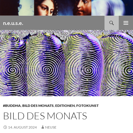
Zum
Inhalt
springen
Suchen
n.e.u.s.e.
PRIMÄR
MENÜ
#BUDDHA
,
BILD DES MONATS
,
EDITIONEN
,
FOTOKUNST
BILD DES MONATS
14. AUGUST 2024
NEUSE