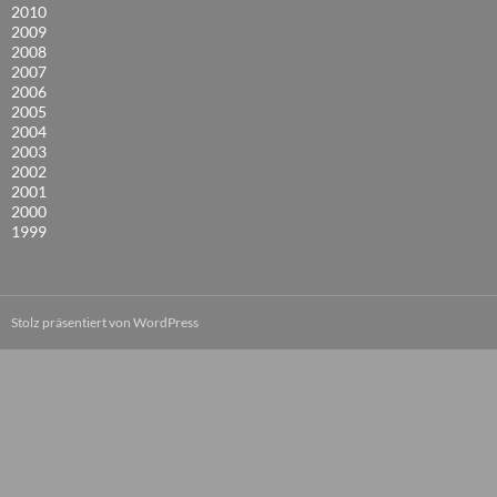
2010
2009
2008
2007
2006
2005
2004
2003
2002
2001
2000
1999
Stolz präsentiert von WordPress