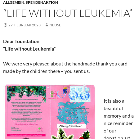
ALLGEMEIN
,
SPENDENAKTION
“LIFE WITHOUT LEUKEMIA”
27. FEBRUAR 2023
NEUSE
Dear foundation
“Life without Leukemia”
We were very pleased about the handmade thank you card
made by the children there – you sent us.
It is also a
beautiful
memory and a
nice reminder
of our
donation art