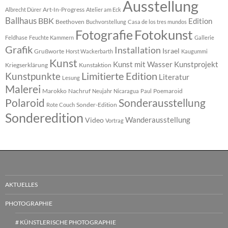
Ausstellung
Art-In-Progress
Albrecht Dürer
Atelier am Eck
Ballhaus
BBK
Edition
Beethoven
Buchvorstellung
Casa de los tres mundos
Fotokunst
Fotografie
Feldhase
Feuchte Kammern
Gallerie
Grafik
Installation
Israel
Grußworte
Horst Wackerbarth
Kaugummi
Kunst
Kunst mit Wasser
Kunstprojekt
Kriegserklärung
Kunstaktion
Limitierte Edition
Kunstpunkte
Literatur
Lesung
Malerei
Marokko
Nachruf
Poemaroid
Neujahr
Nicaragua
Paul
Polaroid
Sonderausstellung
Sonder-Edition
Rote Couch
Sonderedition
Wanderausstellung
Video
Vortrag
AKTUELLES
PHOTOGRAPHIE
# KÜNSTLERISCHE PHOTOGRAPHIE