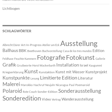
Lichtbogen
SCHLAGWÖRTER
Ausstellung
Art-In-Progress
Albrecht Dürer
Atelier am Eck
Ballhaus
BBK
Edition
Beethoven
Buchvorstellung
Casa de los tres mundos
Fotokunst
Fotografie
Feldhase
Feuchte Kammern
Gallerie
Grafik
Installation
Israel
Grußworte
Horst Wackerbarth
Kaugummi
Kunst
Kunst mit Wasser
Kunstprojekt
Kriegserklärung
Kunstaktion
Limitierte Edition
Kunstpunkte
Literatur
Lesung
Malerei
Marokko
Nachruf
Poemaroid
Neujahr
Nicaragua
Paul
Polaroid
Sonderausstellung
Sonder-Edition
Rote Couch
Sonderedition
Wanderausstellung
Video
Vortrag