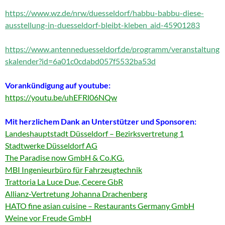
https://www.wz.de/nrw/duesseldorf/habbu-babbu-diese-
ausstellung-in-duesseldorf-bleibt-kleben_aid-45901283
https://www.antenneduesseldorf.de/programm/veranstaltung
skalender?id=6a01c0cdabd057f5532ba53d
Vorankündigung auf youtube:
https://youtu.be/uhEFRl06NQw
Mit herzlichem Dank an Unterstützer und Sponsoren:
Landeshauptstadt Düsseldorf – Bezirksvertretung 1
Stadtwerke Düsseldorf AG
The Paradise now GmbH & Co.KG.
MBI Ingenieurbüro für Fahrzeugtechnik
Trattoria La Luce Due, Cecere GbR
Allianz-Vertretung Johanna Drachenberg
HATO fine asian cuisine – Restaurants Germany GmbH
Weine vor Freude GmbH