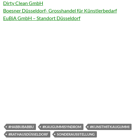
Dirty Clean GmbH
Boesner Düsseldorf- Grosshandel für Künstlerbedarf
EuBiA GmbH – Standort Düsseldorf
#HABBUBABBU
#KAUGUMMISYNDROM
#KUNSTMITKAUGUMMI
#RATHAUSDÜSSELDORF
SONDERAUSSTELLUNG