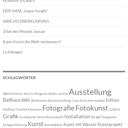
HUMAN STORIES
DER HASE „Lepus funghi“
ABSCHLUSSERKLÄRUNG
Zitat des Monats Januar
Kann Kunst die Welt verbessern?
Lichtbogen
SCHLAGWÖRTER
Ausstellung
Art-In-Progress
Albrecht Dürer
Atelier am Eck
Ballhaus
BBK
Edition
Beethoven
Buchvorstellung
Casa de los tres mundos
Fotokunst
Fotografie
Feldhase
Feuchte Kammern
Gallerie
Grafik
Installation
Israel
Grußworte
Horst Wackerbarth
Kaugummi
Kunst
Kunst mit Wasser
Kunstprojekt
Kriegserklärung
Kunstaktion