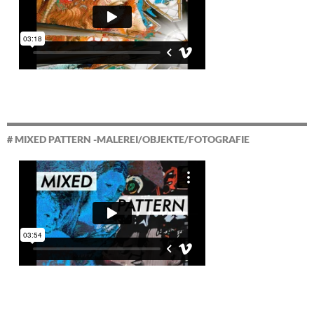
# MIXED PATTERN -MALEREI/OBJEKTE/FOTOGRAFIE