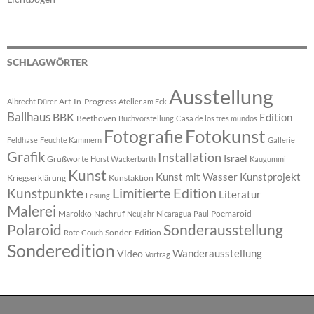
SCHLAGWÖRTER
Ausstellung
Art-In-Progress
Albrecht Dürer
Atelier am Eck
Ballhaus
BBK
Edition
Beethoven
Buchvorstellung
Casa de los tres mundos
Fotokunst
Fotografie
Feldhase
Feuchte Kammern
Gallerie
Grafik
Installation
Israel
Grußworte
Horst Wackerbarth
Kaugummi
Kunst
Kunst mit Wasser
Kunstprojekt
Kriegserklärung
Kunstaktion
Limitierte Edition
Kunstpunkte
Literatur
Lesung
Malerei
Marokko
Nachruf
Poemaroid
Neujahr
Nicaragua
Paul
Polaroid
Sonderausstellung
Sonder-Edition
Rote Couch
Sonderedition
Wanderausstellung
Video
Vortrag