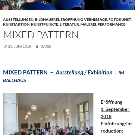
AUSSTELLUNGEN
,
BILDHAUEREI
,
ERÖFFNUNG-VERNISSAGE
,
FOTOKUNST
,
KUNSTAKTION
,
KUNSTPUNKTE
,
LITERATUR
,
MALEREI
,
PERFORMANCE
MIXED PATTERN
26. JUNI 2018
NEUSE
MIXED PATTERN –
Ausstellung / Exhibition
– IM
BALLHAUS
Eröffnung
1. September
2018
Einführung/int
roduction: