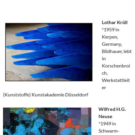
Lothar Krüll
*1959 in
Kerpen,
Germany,
Bildhauer, lebt
in
Korschenbroi
ch,
Werkstattleit
er
(Kunststoffe) Kunstakademie Düsseldorf
Wilfred H.G.
Neuse
*1949 in
Schwarm-