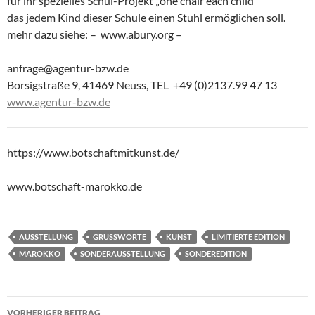
für ihr spezielles Schul-Projekt „one chair each child“
das jedem Kind dieser Schule einen Stuhl ermöglichen soll.
mehr dazu siehe: – www.abury.org –
anfrage@agentur-bzw.de
Borsigstraße 9, 41469 Neuss, TEL +49 (0)2137.99 47 13
www.agentur-bzw.de
https://www.botschaftmitkunst.de/
www.botschaft-marokko.de
AUSSTELLUNG
GRUSSWORTE
KUNST
LIMITIERTE EDITION
MAROKKO
SONDERAUSSTELLUNG
SONDEREDITION
Beitragsnavigation
VORHERIGER BEITRAG