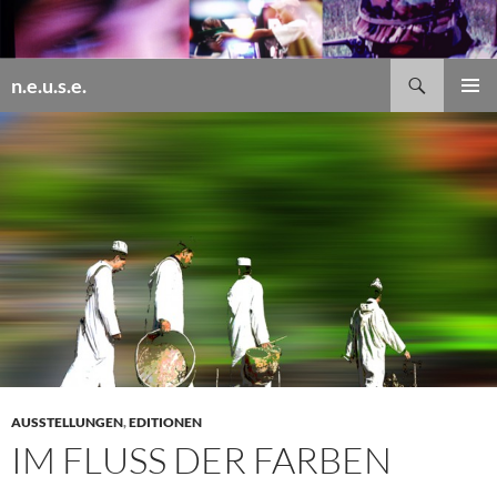
Zum
Inhalt
springen
Suchen
n.e.u.s.e.
PRIMÄR
MENÜ
AUSSTELLUNGEN
,
EDITIONEN
IM FLUSS DER FARBEN