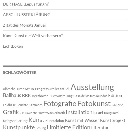
DER HASE „Lepus funghi“
ABSCHLUSSERKLÄRUNG
Zitat des Monats Januar
Kann Kunst die Welt verbessern?
Lichtbogen
SCHLAGWÖRTER
Ausstellung
Art-In-Progress
Albrecht Dürer
Atelier am Eck
Ballhaus
BBK
Edition
Beethoven
Buchvorstellung
Casa de los tres mundos
Fotokunst
Fotografie
Feldhase
Feuchte Kammern
Gallerie
Grafik
Installation
Israel
Grußworte
Horst Wackerbarth
Kaugummi
Kunst
Kunst mit Wasser
Kunstprojekt
Kriegserklärung
Kunstaktion
Limitierte Edition
Kunstpunkte
Literatur
Lesung