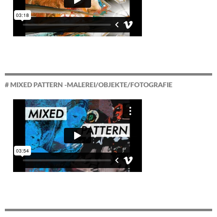
# MIXED PATTERN -MALEREI/OBJEKTE/FOTOGRAFIE