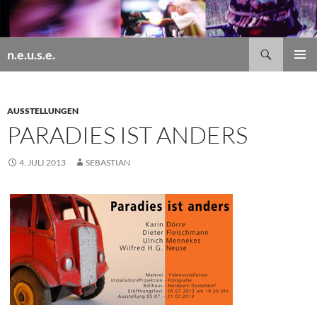
Zum
Inhalt
springen
Suchen
n.e.u.s.e.
PRIMÄR
MENÜ
AUSSTELLUNGEN
PARADIES IST ANDERS
4. JULI 2013
SEBASTIAN