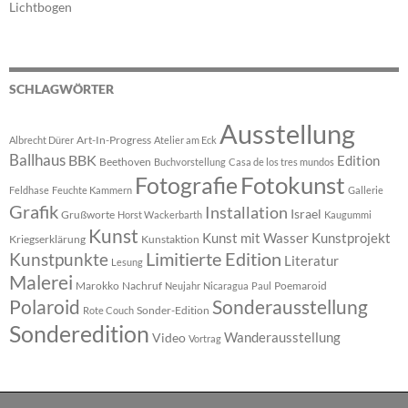
Lichtbogen
SCHLAGWÖRTER
Ausstellung
Art-In-Progress
Albrecht Dürer
Atelier am Eck
Ballhaus
BBK
Edition
Beethoven
Buchvorstellung
Casa de los tres mundos
Fotokunst
Fotografie
Feldhase
Feuchte Kammern
Gallerie
Grafik
Installation
Israel
Grußworte
Horst Wackerbarth
Kaugummi
Kunst
Kunst mit Wasser
Kunstprojekt
Kriegserklärung
Kunstaktion
Limitierte Edition
Kunstpunkte
Literatur
Lesung
Malerei
Marokko
Nachruf
Poemaroid
Neujahr
Nicaragua
Paul
Polaroid
Sonderausstellung
Sonder-Edition
Rote Couch
Sonderedition
Wanderausstellung
Video
Vortrag