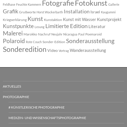
Fotokunst
Fotografie
Feldhase
Feuchte Kammern
Gallerie
Grafik
Installation
Israel
Grußworte
Horst Wackerbarth
Kaugummi
Kunst
Kunst mit Wasser
Kunstprojekt
Kriegserklärung
Kunstaktion
Limitierte Edition
Kunstpunkte
Literatur
Lesung
Malerei
Marokko
Nachruf
Poemaroid
Neujahr
Nicaragua
Paul
Polaroid
Sonderausstellung
Sonder-Edition
Rote Couch
Sonderedition
Wanderausstellung
Video
Vortrag
AKTUELLES
PHOTOGRAPHIE
# KÜNSTLERISCHE PHOTOGRAPHIE
MEDIZIN- UND WISSENSCHAFTSPHOTOGRAPHIE