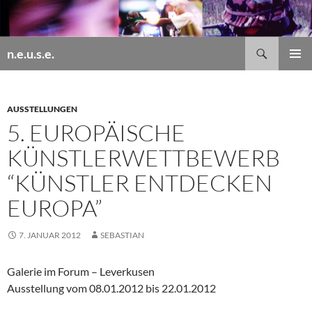
Zum
Inhalt
springen
Suchen
n.e.u.s.e.
PRIMÄR
MENÜ
AUSSTELLUNGEN
5. EUROPÄISCHE
KÜNSTLERWETTBEWERB
“KÜNSTLER ENTDECKEN
EUROPA”
7. JANUAR 2012
SEBASTIAN
Galerie im Forum – Leverkusen
Ausstellung vom 08.01.2012 bis 22.01.2012