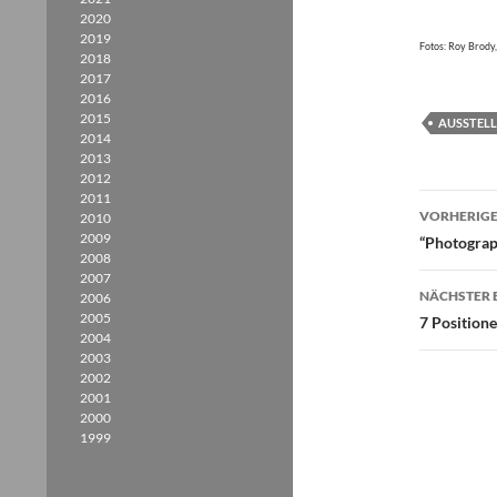
2020
2019
Fotos: Roy Brody,
2018
2017
2016
2015
AUSSTEL
2014
2013
2012
2011
Beitr
VORHERIGE
2010
2009
“Photograp
2008
2007
NÄCHSTER 
2006
2005
7 Position
2004
2003
2002
2001
2000
1999