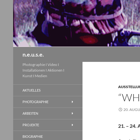
Zum
Inhalt
springen
Suchen
n.e.u.s.e.
Photographie I Video I
Installationen I Aktionen I
Kunst I Medien
AUSSTELLU
AKTUELLES
“WH
PHOTOGRAPHIE
20. AUGU
ARBEITEN
PROJEKTE
21. – 24.
BIOGRAPHIE