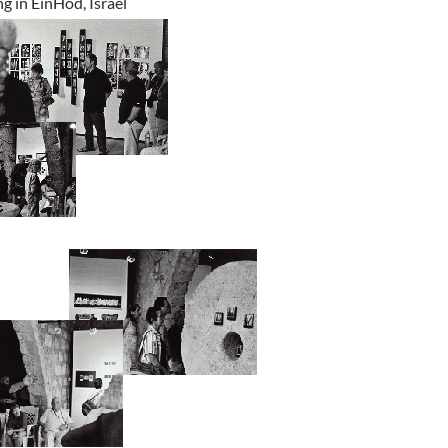
g in EinHod, Israel