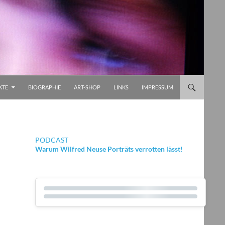
KTE
BIOGRAPHIE
ART-SHOP
LINKS
IMPRESSUM
PODCAST
Warum Wilfred Neuse Porträts verrotten lässt
!