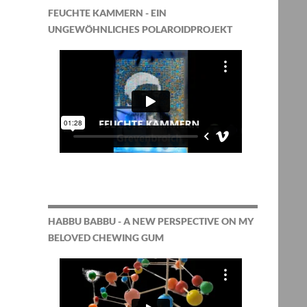
FEUCHTE KAMMERN - EIN
UNGEWÖHNLICHES POLAROIDPROJEKT
HABBU BABBU - A NEW PERSPECTIVE ON MY
BELOVED CHEWING GUM